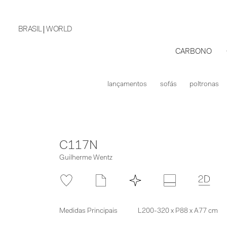
BRASIL
WORLD
CARBONO
lançamentos
sofás
poltronas
C117N
Guilherme Wentz
Medidas Principais
L200-320 x P88 x A77 cm