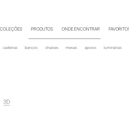
COLEÇÕES
PRODUTOS
ONDE ENCONTRAR
FAVORITO
cadeiras
bancos
chaises
mesas
apoios
luminárias