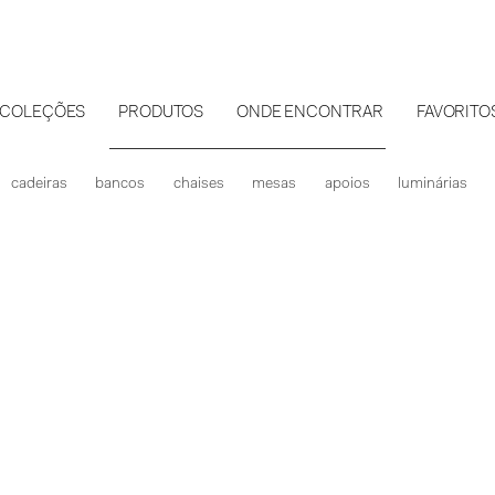
COLEÇÕES
PRODUTOS
ONDE ENCONTRAR
FAVORITO
cadeiras
bancos
chaises
mesas
apoios
luminárias