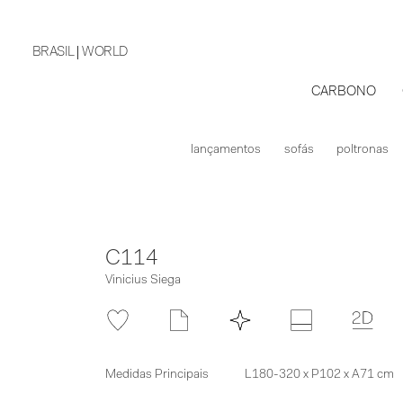
BRASIL
WORLD
CARBONO
lançamentos
sofás
poltronas
C114
Vinicius Siega
Medidas Principais
L180-320 x P102 x A71 cm